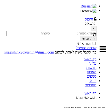
היכנס
הרשאה
×
התחברות
זכור אותי
שכחת ססמה?
כדי לקבל גישה לאתר, לכתוב
israelshinkyokushin@gmail.com
.
דף ראשי
עלינו
חדשות
הארגון
סניפים
וידאו
תחרויות
דף ראשי
חפש לפי תגים