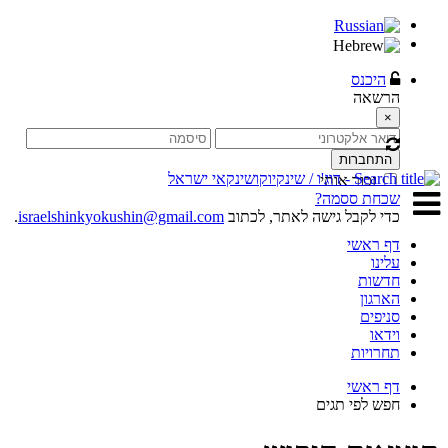
היכנס
הרשאה
×
התחברות
זכור אותי
שכחת ססמה?
כדי לקבל גישה לאתר, לכתוב
israelshinkyokushin@gmail.com
.
דף ראשי
עלינו
חדשות
הארגון
סניפים
וידאו
תחרויות
דף ראשי
חפש לפי תגים