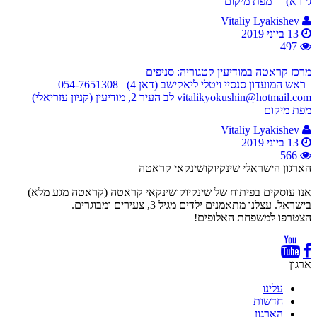
גיורא) מפת מיקום
Vitaliy Lyakishev
13 ביוני 2019
497
מרכז קראטה במודיעין
קטגוריה: סניפים
ראש המועדון סנסיי ויטלי ליאקישב (דאן 4) 054-7651308
vitalikyokushin@hotmail.com לב העיר 2, מודיעין (קניון עזריאלי)
מפת מיקום
Vitaliy Lyakishev
13 ביוני 2019
566
הארגון הישראלי שינקיוקושינקאי קראטה
אנו עוסקים בפיתוח של שינקיוקושינקאי קראטה (קראטה מגע מלא)
בישראל. עצלנו מתאמנים ילדים מגיל 3, צעירים ומבוגרים.
הצטרפו למשפחת האלופים!
ארגון
עלינו
חדשות
הארגון