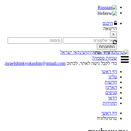
היכנס
הרשאה
×
התחברות
זכור אותי
שכחת ססמה?
כדי לקבל גישה לאתר, לכתוב
israelshinkyokushin@gmail.com
.
דף ראשי
עלינו
חדשות
הארגון
סניפים
וידאו
תחרויות
דף ראשי
טרמינולוגיה