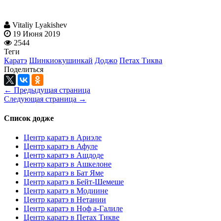
Vitaliy Lyakishev
19 Июня 2019
2544
Теги
Каратэ
Шинкиокушинкай
Доджо
Петах Тиква
Поделиться
← Предыдущая страница
Следующая страница →
Список додже
Центр каратэ в Ариэле
Центр каратэ в Афуле
Центр каратэ в Ашдоде
Центр каратэ в Ашкелоне
Центр каратэ в Бат Яме
Центр каратэ в Бейт-Шемеше
Центр каратэ в Модиине
Центр каратэ в Нетании
Центр каратэ в Ноф а-Галиле
Центр каратэ в Петах Тикве