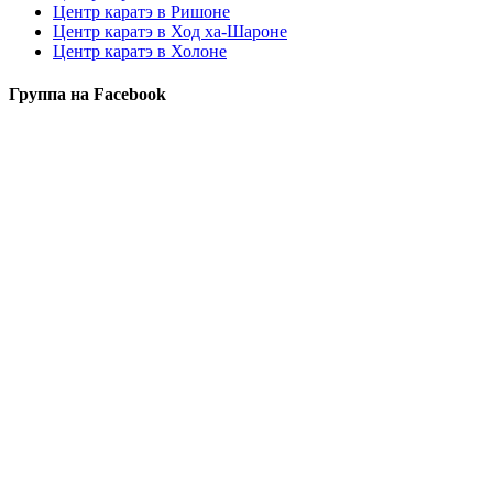
Центр каратэ в Ришоне
Центр каратэ в Ход ха-Шароне
Центр каратэ в Холоне
Группа на Facebook