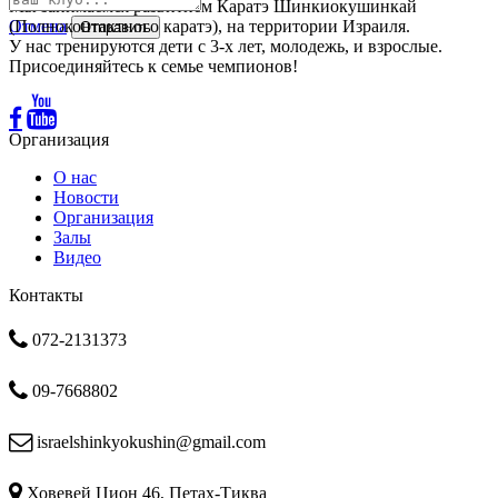
Мы занимаемся развитием Каратэ Шинкиокушинкай
Отмена
(Полноконтактного каратэ), на территории Израиля.
Отправить
У нас тренируются дети с 3-х лет, молодежь, и взрослые.
Присоединяйтесь к семье чемпионов!
Организация
О нас
Новости
Организация
Залы
Видео
Контакты
072-2131373
09-7668802
israelshinkyokushin@gmail.com
Ховевей Цион 46, Петах-Тиква