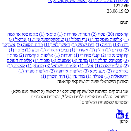
אליפות העולם ה-12 בקראטה שינקיוקושינקאי
1272
23.08.19
תגים
קראטה (20)
פסח (2)
חגורות שחורות (1)
סוסאי (1)
מאסוטסו אויאמה
(1)
אליפות מוסקבה (1)
נוף הגליל (1)
שינקיוקושינקאי (17)
אריאל (3)
דוג'ו (13)
נתניה (1)
בית שמש (1)
ראשון לציון (1)
פתח תקווה (3)
אשקלון
(2)
בת ים (1)
חולון (1)
אשדוד (1)
גביע התקווה (1)
גביע (1)
מיסד (1)
קיוקושינקאי (2)
קנג'י מידורי (1)
חגורות (1)
אליפות אקדמיה (2)
מרתון
(2)
פסטיבל החלומי (1)
מחנה (3)
אימונים (3)
סוכות (1)
אליפות העולם
(2)
עולימפיאדה (1)
אילת (1)
אליפות ישראל (3)
מרוחק (1)
קאטה (1)
בקראטה (2)
מגע מלא (3)
אליפות אירופה (2)
אליפות ספרד (1)
וירטואלית (1)
עפולה (1)
מודיעין (1)
הוד השרון (1)
הארגון הישראלי שינקיוקושינקאי קראטה
אנו עוסקים בפיתוח של שינקיוקושינקאי קראטה (קראטה מגע מלא)
בישראל. עצלנו מתאמנים ילדים מגיל 3, צעירים ומבוגרים.
הצטרפו למשפחת האלופים!
ארגון