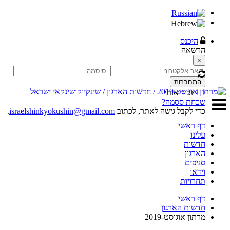
היכנס
הרשאה
×
התחברות
זכור אותי
שכחת ססמה?
כדי לקבל גישה לאתר, לכתוב
israelshinkyokushin@gmail.com
.
דף ראשי
עלינו
חדשות
הארגון
סניפים
וידאו
תחרויות
דף ראשי
חדשות הארגון
מרתון אוגוסט-2019