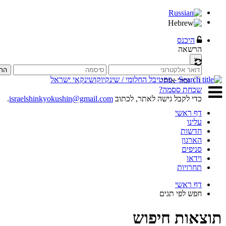
היכנס
הרשאה
×
הת
זכור אותי
שכחת ססמה?
כדי לקבל גישה לאתר, לכתוב
israelshinkyokushin@gmail.com
.
דף ראשי
עלינו
חדשות
הארגון
סניפים
וידאו
תחרויות
דף ראשי
חפש לפי תגים
תוצאות חיפוש