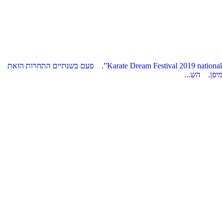
בתאריכים 3-4 לאוגוסט, שנת 2019, התקיימה ביפן התחרות הגדולה ביותר מבחינת כמות המשתתפים – "קראטה פסטיבל החלומי" – “Karate Dream Festival 2019 national Championship”. פעם בשנתיים התחרות הזאת
מיפן. הש...