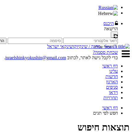
היכנס
הרשאה
×
הת
זכור אותי
שכחת ססמה?
כדי לקבל גישה לאתר, לכתוב
israelshinkyokushin@gmail.com
.
דף ראשי
עלינו
חדשות
הארגון
סניפים
וידאו
תחרויות
דף ראשי
חפש לפי תגים
תוצאות חיפוש