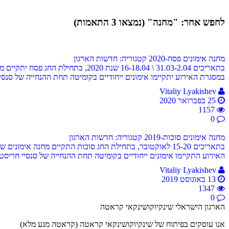
לחפש אחר: "מחנה" (נמצאו 3 התאמות)
מחנה אימונים פסח-2020
קטגוריה: חדשות הארגון
בתאריכים 31.03-2.04 \ 16-18.04 ש
במסגרת האירוע יתקיימו אימונים ייחודיים בקומיטה תחת ההנחייה של סנסיי רומן נסטרנקו, דאן 3 (רוסיה) אלוף העולם, אלוף רוסיה פעמים רבות בקראטה שינק
Vitaliy Lyakishev
25 בפברואר 2020
1157
0
מחנה אימונים סוכות-2019
קטגוריה: חדשות הארגון
בתאריכים 15-20 לאוקטובר, בתחילת החג סוכות התקיים מחנה 
האירוע התקיימו אימונים ייחודיים בקומיטה תחת ההנחייה של סנסיי חריסטו טרזייב, ברנצ' צ'יף דאן 4 (בולגריה), וסמפאי ויולטה ליטובסקה, דאן 2 (בולגרי
Vitaliy Lyakishev
13 באוגוסט 2019
1347
0
הארגון הישראלי שינקיוקושינקאי קראטה
אנו עוסקים בפיתוח של שינקיוקושינקאי קראטה (קראטה מגע מלא)