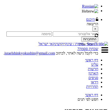
היכנס
הרשאה
×
התחברות
זכור אותי
שכחת ססמה?
כדי לקבל גישה לאתר, לכתוב
israelshinkyokushin@gmail.com
.
דף ראשי
עלינו
חדשות
הארגון
סניפים
וידאו
תחרויות
דף ראשי
חפש לפי תגים