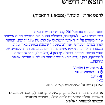
תוצאות חיפוש
לחפש אחר: "סוכות" (נמצאו 1 התאמות)
מחנה אימונים סוכות-2019
קטגוריה: חדשות הארגון
בתאריכים 15-20 לאוקטובר, בתחילת החג סוכות התקיים מחנה אימונים
שהיה מאורגן על ידי הארגון הישראלי של קראטה שינקיוקושין. המחנה
יארך במרכז הספורט "יונה ז'בוטינסקי" שנמצא במושב באר יעקוב.
במסגרת האירוע התקיימו אימונים ייחודיים בקומיטה תחת ההנחייה של
סנסיי חריסטו טרזייב, ברנצ' צ'יף דאן 4 (בולגריה), וסמפאי ויולטה
ליטובסקה, דאן 2 (בולגריה), סגנית אלופת העולם, 4 פעמים אלופת
אירופה...
Vitaliy Lyakishev
13 באוגוסט 2019
1347
0
הארגון הישראלי שינקיוקושינקאי קראטה
אנו עוסקים בפיתוח של שינקיוקושינקאי קראטה (קראטה מגע מלא)
בישראל. עצלנו מתאמנים ילדים מגיל 3, צעירים ומבוגרים.
הצטרפו למשפחת האלופים!