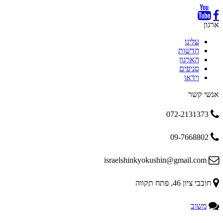
ארגון
עלינו
חדשות
הארגון
סניפים
וידאו
אנשי קשר
072-2131373
09-7668802
israelshinkyokushin@gmail.com
חובבי ציון 46, פתח תקווה
משוב