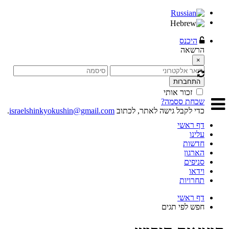
היכנס
הרשאה
×
התחברות
זכור אותי
שכחת ססמה?
כדי לקבל גישה לאתר, לכתוב
israelshinkyokushin@gmail.com
.
דף ראשי
עלינו
חדשות
הארגון
סניפים
וידאו
תחרויות
דף ראשי
חפש לפי תגים