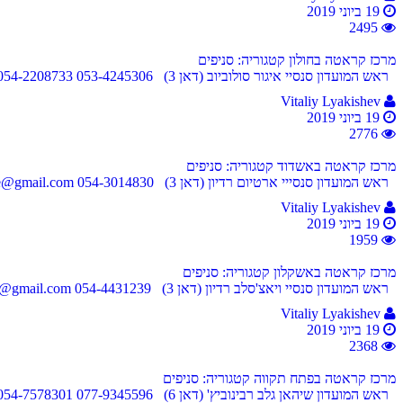
19 ביוני 2019
2495
מרכז קראטה בחולון
קטגוריה: סניפים
ראש המועדון סנסיי איגור סולוביוב (דאן 3) 053-4245306 054-2208733 igorshinkyokushin@gmail.com אריה שנקר 41, חולון מפת מיקום
Vitaliy Lyakishev
19 ביוני 2019
2776
מרכז קראטה באשדוד
קטגוריה: סניפים
ראש המועדון סנסייי ארטיום רדיון (דאן 3) 054-3014830 tom.radune@gmail.com חוף הקשתות, מתחם של הולמס פלייס, אשדוד מפת מיקום
Vitaliy Lyakishev
19 ביוני 2019
1959
מרכז קראטה באשקלון
קטגוריה: סניפים
ראש המועדון סנסיי ויאצ'סלב רדיון (דאן 3) 054-4431239 slava.radune@gmail.com עליית הנוער 12, אשקלון מפת מיקום
Vitaliy Lyakishev
19 ביוני 2019
2368
מרכז קראטה בפתח תקווה
קטגוריה: סניפים
ראש המועדון שיהאן גלב רבינוביץ' (דאן 6) 077-9345596 054-7578301 glebkyokushin@hotmail.com חובבי ציון 46, פתח תקווה מפת מיקום