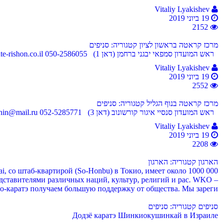
Vitaliy Lyakishev
19 ביוני 2019
2152
מרכז קראטה בראשון לציון
קטגוריה: סניפים
ראש המועדון סמפאי יבגני ברחמן (דאן 1) 050-2586055 evgenykyokushin@hotmail.com http://karate-rishon.co.il ז'בוטינסקי 65, ראשון לציון מפת מיקום
Vitaliy Lyakishev
19 ביוני 2019
2552
מרכז קראטה בנוף הגליל
קטגוריה: סניפים
ראש המועדון סנסיי איגור קורשונוב (דאן 3) 052-5285771 igorkyokushin@mail.ru אריאל שרון 3 ,נוף הגליל מפת מיקום
Vitaliy Lyakishev
19 ביוני 2019
2208
הארגון
קטגוריה: הארגון
, со штаб-квартирой (So-Honbu) в Токио, имеет около 1000 000
дставителями различных наций, культур, религий и рас. WKO –
-каратэ получаем большую поддержку от общества. Мы зареги...
סניפים
קטגוריה: סניפים
Додзё каратэ Шинкиокушинкай в Израиле