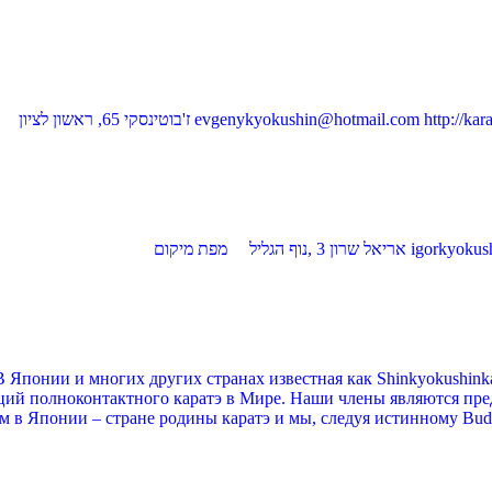
понии и многих других странах известная как Shinkyokushinkai
аций полноконтактного каратэ в Мире. Наши члены являются пре
м в Японии – стране родины каратэ и мы, следуя истинному Budo