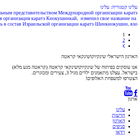
עלינו
קטגוריה: עלינו
альным представительством Международной организации каратэ
я организация каратэ Киокушинкай, изменил свое название на
в состав Израильской организации каратэ Шинкиокушин, вхо...
1
2
הארגון הישראלי שינקיוקושינקאי קראטה
אנו עוסקים בפיתוח של שינקיוקושינקאי קראטה (קראטה מגע מלא)
בישראל. עצלנו מתאמנים ילדים מגיל 3, צעירים ומבוגרים.
הצטרפו למשפחת האלופים!
ארגון
עלינו
חדשות
הארגון
סניפים
וידאו