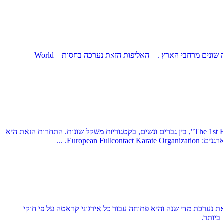
בתאריך 7.03.2020 בעיר אריאל, באולם ספורט "מרכז העיר", התקיים האליפות ה-5 של ישראל בקראטה מגע מלא עבור כל הנציגים של ארגוני קראטה שונים מרחבי הארץ . האליפות הזאת נערכה בחסות – World
בתאריכים 18-19.01 שנת 2020 באנטוורפן (בלגיה), התקיימה אליפות אירופה ה-1 בקראטה מגע מלא - "The 1st European Fullcontact Karate Championship", בין גברים ונשים, בקטגוריות משקל שונות. התחרות הזאת היא
ם ספורט "מרכז העיר", התקיימה האליפות הפתוחה של ישראל בקראטה שינקיוקושינקאי 2019. האליפות הזאת נערכת מדי שנה והיא פתוחה עבור כל אירגוני קראטה על פי חוקי