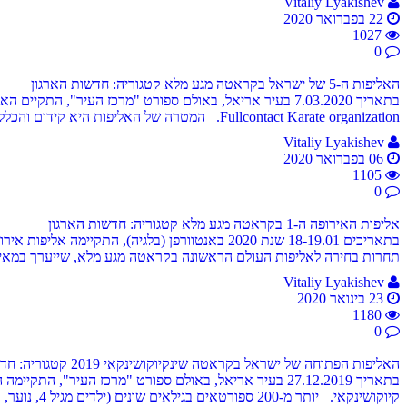
Vitaliy Lyakishev
22 בפברואר 2020
1027
0
האליפות ה-5 של ישראל בקראטה מגע מלא
קטגוריה: חדשות הארגון
Fullcontact Karate organization. המטרה של האליפות היא קידום והכללה של קראטה מגע מלא במשחקים האולימפיים.
Vitaliy Lyakishev
06 בפברואר 2020
1105
0
אליפות האירופה ה-1 בקראטה מגע מלא
קטגוריה: חדשות הארגון
תחרות בחירה לאליפות העולם הראשונה בקראטה מגע מלא, שייערך במאי 2020 באוסאקה (יפן). מקום: Arenaplein 1, 2100 Antwerp (Belgium). מארגנים: European Fullcontact Karate Organization. .
Vitaliy Lyakishev
23 בינואר 2020
1180
0
האליפות הפתוחה של ישראל בקראטה שינקיוקושינקאי 2019
קטגוריה: חד
קיוקושינקאי. יותר מ-200 ספורטאים בגילאים שונים (ילדים מגיל 4, נוער, בוגרים וותיקים), מכל הארץ, ניפגשו על הזירה כדי להתמודד ולהוכיח מי החזק ביותר.