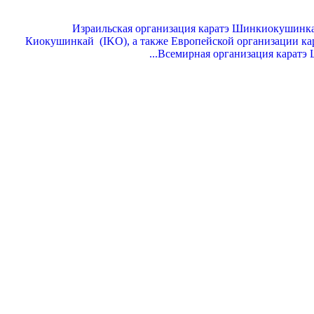
Израильская организация каратэ Шинкиокушинкай
Киокушинкай (IKO), а также Европейской организации ка
Всемирная организация каратэ 