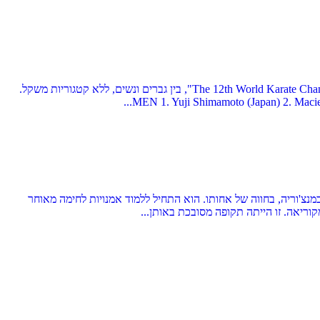
בתאריכים 9-10.11 שנת 2019 בטוקיו (יפן), התקיים האירוע החשוב בעולם בודו-קראטה, אליפות העולם ה-12 בקראטה שינקיוקושינקאי - "The 12th World Karate Championship", בין גברים ונשים, ללא קטגוריות משקל.
ה נולד בכפר בקוריאה הדרומית, ושמו האמיתי הוא צ'וי יינג יויי (Choi Young-Eui). את ילדותו בילה במנצ'וריה, בחווה של אחותו. הוא התחיל ללמוד אמנויות לחימה מאוחר