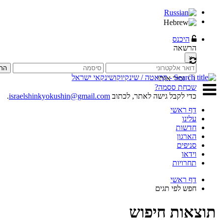
היכנס
הרשאה
×
הת
זכור אותי
שכחת ססמה?
כדי לקבל גישה לאתר, לכתוב
israelshinkyokushin@gmail.com
.
דף ראשי
עלינו
חדשות
הארגון
סניפים
וידאו
תחרויות
דף ראשי
חפש לפי תגים
תוצאות חיפוש