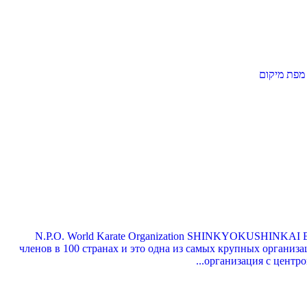
N.P.O. World Karate Organization SHINKYOKUSHINKAI В Я
членов в 100 странах и это одна из самых крупных организ
организация с центро