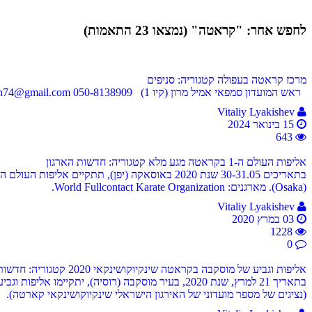
לחפש אחר: "קראטה" (נמצאו 23 התאמות)
מרכז קראטה בעפולה
קטגוריה: סניפים
ראש המועדון סמפאי אמיל מרון (קיו 1) 050-8138909 emilshinkyokushin74@gmail.com המגל 9, עפולה מפת מיקום
Vitaliy Lyakishev
15 בינואר 2024
643
אליפות העולם ה-1 בקראטה מגע מלא
קטגוריה: חדשות הארגון
(Osaka). מארגנים: World Fullcontact Karate Organization.
Vitaliy Lyakishev
03 במרץ 2020
1228
0
אליפות וגביע של מוסקבה בקראטה שינקיוקושינקאי 2020
קטגוריה: חדשות
(נציגים של מספר מועדוני של האירגון הישראלי שינקיוקושינקאי קארטה).