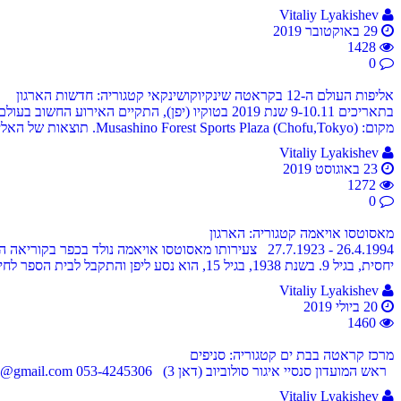
Vitaliy Lyakishev
29 באוקטובר 2019
1428
0
אליפות העולם ה-12 בקראטה שינקיוקושינקאי
קטגוריה: חדשות הארגון
מקום: Musashino Forest Sports Plaza (Chofu,Tokyo). תוצאות של האליפות: MEN 1. Yuji Shimamoto (Japan) 2. Maciej Mazur (Poland) 3. Daiki Kato (Japan) 4. Valeri Dimitrov (Bulga...
Vitaliy Lyakishev
23 באוגוסט 2019
1272
0
מאסוטסו אויאמה
קטגוריה: הארגון
יחסית, בגיל 9. בשנת 1938, בגיל 15, הוא נסע ליפן והתקבל לבית הספר לחייל האוויר, במטרה להיות טייס בדומה לגיבור הלאומי בן זמנו - הטייס הקרבי מקוריאה. זו הייתה תקופה מסובכת באותן...
Vitaliy Lyakishev
20 ביולי 2019
1460
מרכז קראטה בבת ים
קטגוריה: סניפים
ראש המועדון סנסיי איגור סולוביוב (דאן 3) 053-4245306 igorshinkyokushin@gmail.com ניסנבאום 29, בת ים מפת מיקום
Vitaliy Lyakishev