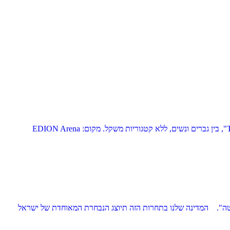
בתאריכים 30-31.05 שנת 2020 באוסאקה (יפן), תתקיים אליפות העולם ה-1 בקראטה מגע מלא - "The 1st World Fullcontact Karate Championship", בין גברים ונשים, ללא קטגוריות משקל. מקום: EDION Arena
יפות וגביע של מוסקבה בקראטה שינקיוקושינקאי 2020, בקטגוריות: "קומיטה" ו "קאטה". המדינה שלנו בתחרות הזה תיוצג הנבחרת המאוחדת של ישראל