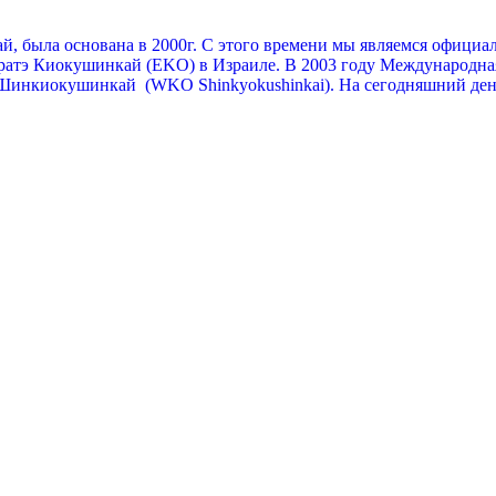
, была основана в 2000г. С этого времени мы являемся офици
ратэ Киокушинкай (EKO) в Израиле. В 2003 году Международна
Шинкиокушинкай (WKO Shinkyokushinkai). На сегодняшний день 