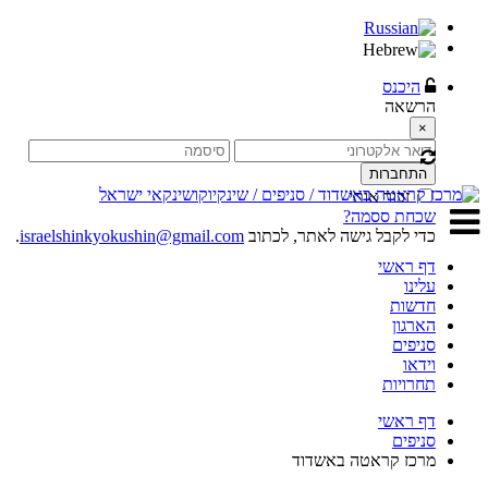
היכנס
הרשאה
×
התחברות
זכור אותי
שכחת ססמה?
כדי לקבל גישה לאתר, לכתוב
israelshinkyokushin@gmail.com
.
דף ראשי
עלינו
חדשות
הארגון
סניפים
וידאו
תחרויות
דף ראשי
סניפים
מרכז קראטה באשדוד