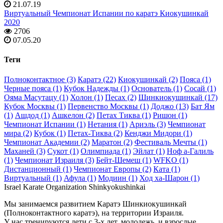
21.07.19
Виртуальный Чемпионат Испании по каратэ Киокушинкай
2020
2706
07.05.20
Теги
Полноконтактное (3)
Каратэ (22)
Киокушинкай (2)
Пояса (1)
Черные пояса (1)
Кубок Надежды (1)
Основатель (1)
Сосай (1)
Ояма Масутацу (1)
Холон (1)
Песах (2)
Шинкиокушинкай (17)
Кубок Москвы (1)
Первенство Москвы (1)
Доджо (13)
Бат Ям
(1)
Ашдод (1)
Ашкелон (2)
Петах Тиква (1)
Ришон (1)
Чемпионат Испании (1)
Нетания (1)
Ариэль (3)
Чемпионат
мира (2)
Кубок (1)
Петах-Тиква (2)
Кенджи Мидори (1)
Чемпионат Академии (2)
Маратон (2)
Фестиваль Мечты (1)
Маханей (3)
Сукот (1)
Олимпиада (1)
Эйлат (1)
Ноф а-Галиль
(1)
Чемпионат Израиля (3)
Бейт-Шемеш (1)
WFKO (1)
Дистанционный (1)
Чемпионат Европы (2)
Ката (1)
Виртуальный (1)
Афула (1)
Модиин (1)
Ход ха-Шарон (1)
Israel Karate Organization Shinkyokushinkai
Мы занимаемся развитием Каратэ Шинкиокушинкай
(Полноконтактного каратэ), на территории Израиля.
У нас тренируются дети с 3-х лет, молодежь, и взрослые.