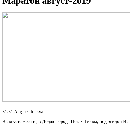
Маратон август-2019
31-31 Aug
petah tikva
В августе месяце, в Додже города Петах Тиквы, под эгидой 