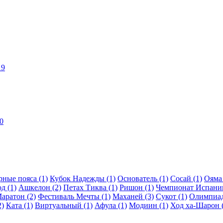
19
0
рные пояса (1)
Кубок Надежды (1)
Основатель (1)
Сосай (1)
Ояма 
д (1)
Ашкелон (2)
Петах Тиква (1)
Ришон (1)
Чемпионат Испании
аратон (2)
Фестиваль Мечты (1)
Маханей (3)
Сукот (1)
Олимпиад
2)
Ката (1)
Виртуальный (1)
Афула (1)
Модиин (1)
Ход ха-Шарон (