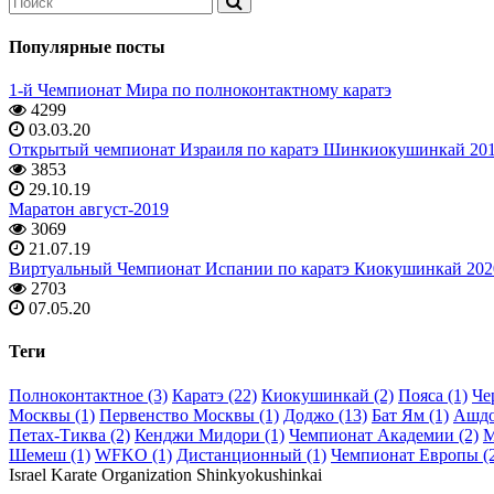
Популярные посты
1-й Чемпионат Мира по полноконтактному каратэ
4299
03.03.20
Открытый чемпионат Израиля по каратэ Шинкиокушинкай 20
3853
29.10.19
Маратон август-2019
3069
21.07.19
Виртуальный Чемпионат Испании по каратэ Киокушинкай 202
2703
07.05.20
Теги
Полноконтактное (3)
Каратэ (22)
Киокушинкай (2)
Пояса (1)
Че
Москвы (1)
Первенство Москвы (1)
Доджо (13)
Бат Ям (1)
Ашдо
Петах-Тиква (2)
Кенджи Мидори (1)
Чемпионат Академии (2)
М
Шемеш (1)
WFKO (1)
Дистанционный (1)
Чемпионат Европы (
Israel Karate Organization Shinkyokushinkai