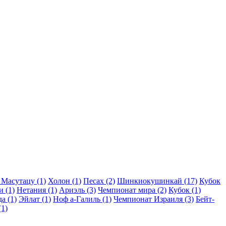
Масутацу (1)
Холон (1)
Песах (2)
Шинкиокушинкай (17)
Кубок
 (1)
Нетания (1)
Ариэль (3)
Чемпионат мира (2)
Кубок (1)
а (1)
Эйлат (1)
Ноф а-Галиль (1)
Чемпионат Израиля (3)
Бейт-
1)